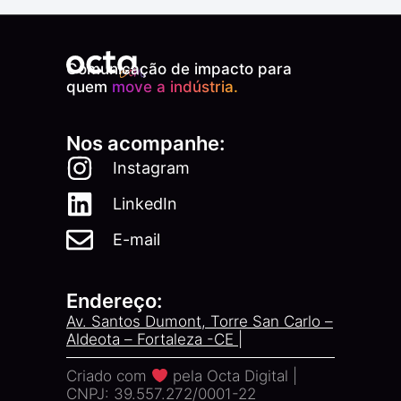
Comunicação de impacto para
quem
move a indústria.
Nos acompanhe:
Instagram
LinkedIn
E-mail
Endereço:
Av. Santos Dumont, Torre San Carlo –
Aldeota – Fortaleza -CE |
Criado com
pela Octa Digital |
CNPJ: 39.557.272/0001-22