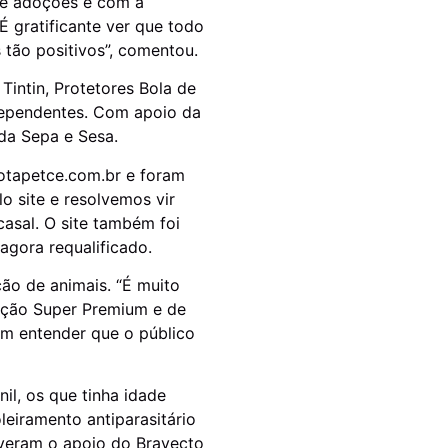
de adoções e com a
 gratificante ver que todo
 tão positivos”, comentou.
Tintin, Protetores Bola de
ndependentes. Com apoio da
 da Sepa e Sesa.
dotapetce.com.br e foram
o site e resolvemos vir
casal. O site também foi
agora requalificado.
ão de animais. “É muito
ração Super Premium e de
m entender que o público
l, os que tinha idade
eiramento antiparasitário
iveram o apoio do Bravecto