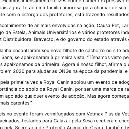
. “Ficamos imensamente felizes com o número expressivo 
mais agora terão uma família amorosa para chamar de sua. É
te com o esforço dos protetores, está trazendo resultados
 acolhimento de animais envolvidas na ação: Causa Pet, Lar 
go da Estela, Animais Universitários e vários protetores i
et Distribuidora, Bravecto, e do governo do estado através
ldanha encontraram seu novo filhote de cachorro no site a
ana, se apaixonaram à primeira vista. “Tínhamos visto pel
s apaixonamos de primeira. Agora é nosso filho”, afirma o 
eiro em 2020 para ajudar as ONGs na época da pandemia, e 
e pela primeira vez a Royal Canin apoiou um evento de adoç
portância do apoio da Royal Canin, por ser uma marca de 
ham apoiado qualquer evento de adoção. Mas agora começa
mais carentes.”
eis no evento foram vermifugados com Vetmax Plus da Vetni
acinados, testados para Calazar pela Sesa receberam encol
ão pela Secretaria de Proteção Animal do Ceará, também t