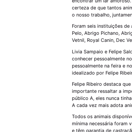
encontrar um lar amoroso
certeza de que tantos ani
o nosso trabalho, juntamen
Foram seis instituições de
Pelo, Abrigo Pichano, Abri
Vetnil, Royal Canin, Dec V
Livia Sampaio e Felipe Sa
conhecer pessoalmente no S
pessoalmente na feira e no
idealizado por Felipe Rib
Felipe Ribeiro destaca qu
importante ressaltar a im
público A, eles nunca tin
A cada vez mais adota ani
Todos os animais disponív
mínima necessária foram v
e têm garantia de castraç