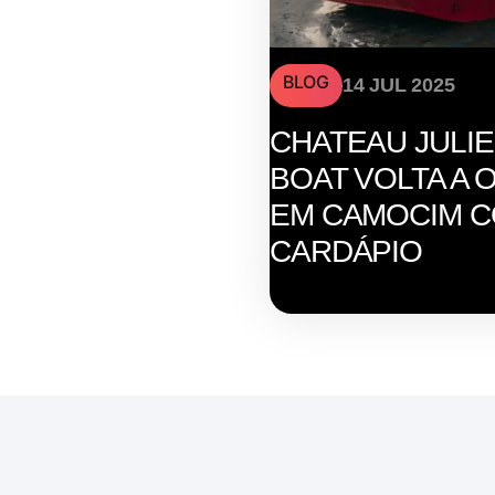
BLOG
14 JUL 2025
CHATEAU JULI
BOAT VOLTA A 
EM CAMOCIM 
CARDÁPIO