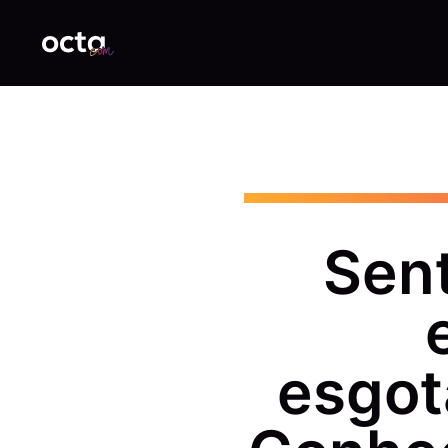
Sent
esgot