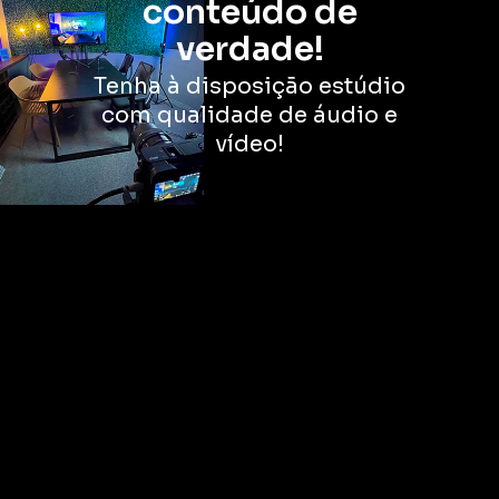
conteúdo de
verdade!
Tenha à disposição estúdio
com qualidade de áudio e
vídeo!