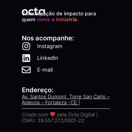
Comunicação de impacto para
quem
move a indústria.
Nos acompanhe:
Instagram
LinkedIn
E-mail
Endereço:
Av. Santos Dumont, Torre San Carlo –
Aldeota – Fortaleza -CE |
Criado com
pela Octa Digital |
CNPJ: 39.557.272/0001-22