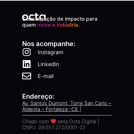
Comunicação de impacto para
quem
move a indústria.
Nos acompanhe:
Instagram
LinkedIn
E-mail
Endereço:
Av. Santos Dumont, Torre San Carlo –
Aldeota – Fortaleza -CE |
Criado com
pela Octa Digital |
CNPJ: 39.557.272/0001-22