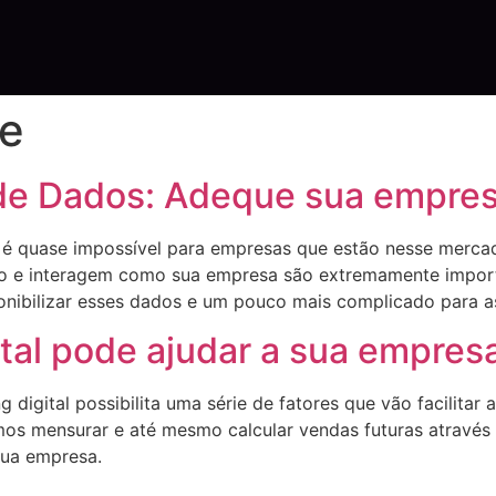
pe
 de Dados: Adeque sua empre
, é quase impossível para empresas que estão nesse merc
tivo e interagem como sua empresa são extremamente impor
onibilizar esses dados e um pouco mais complicado para as
tal pode ajudar a sua empres
g digital possibilita uma série de fatores que vão facilita
os mensurar e até mesmo calcular vendas futuras através
sua empresa.